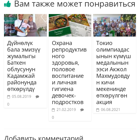
Вам также может понравиться
Дүйнөлүк
Охрана
Токио
бала эмизүү
репродуктив
олимпиадас
жумалыгы
ного
ынын күмүш
Баткен
здоровья,
медалынын
облусунун
половое
ээси Акжол
Кадамжай
воспитание
Махмудовду
районунда
и личная
н кичи
өткөрүлдү
гигиена
мекенинде
девочек-
өткөрүлгөн
05.08.2019
подростков
акция
0
21.02.2019
06.08.2021
0
Добавить комментарий