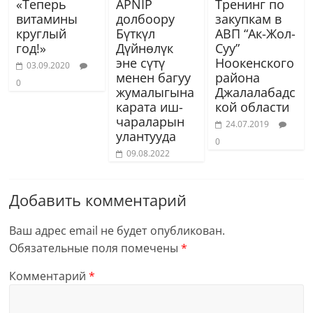
«Теперь
APNIP
Тренинг по
витамины
долбоору
закупкам в
круглый
Бүткүл
АВП “Ак-Жол-
год!»
Дүйнөлүк
Суу”
эне сүтү
Ноокенского
03.09.2020
менен багуу
района
0
жумалыгына
Джалалабадс
карата иш-
кой области
чараларын
24.07.2019
улантууда
0
09.08.2022
Добавить комментарий
Ваш адрес email не будет опубликован.
Обязательные поля помечены
*
Комментарий
*