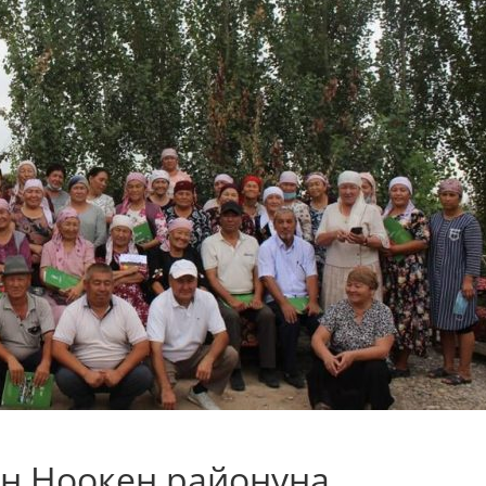
ун Ноокен районуна