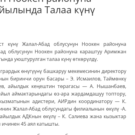
йылында Талаа күнү
уст күнү Жалал-Абад облусунун Ноокен районуна
ад облусунун Ноокен районуна караштуу Аримжан
ында уюштурулган талаа күнү ѳткѳрүлдү.
грардык ѳнүгүүнү башкаруу мекемесинин директору
нын биринчи орун басары – Э. Исмаилов, Таймѳнкү
в, айылдык кеңештин тѳрагасы — А. Нышанбаев,
айыл аймактарындагы ѳз-ара жардамдашуу топтору,
кызматынын адистери, АИРдин координатору — К.
инин Жалал-Абад облусундагы филиалынын ѳкүлү -А.
 айылдык АДКнын ѳкүлү – К. Салиева жана кызыктар
 ичинен 45 аял катышты.