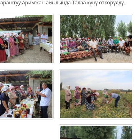
караштуу Аримжан айылында Талаа күнү ѳткѳрүлдү.