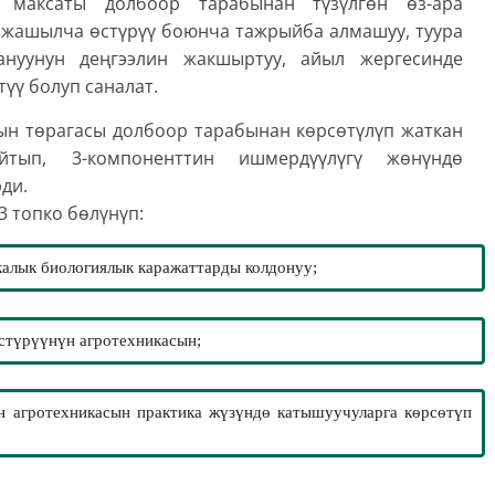
 максаты долбоор тарабынан түзүлгѳн ѳз-ара
 жашылча ѳстүрүү боюнча тажрыйба алмашуу, туура
ануунун деңгээлин жакшыртуу, айыл жергесинде
үү болуп саналат.
н тѳрагасы долбоор тарабынан кѳрсѳтүлүп жаткан
йтып, 3-компоненттин ишмердүүлүгү жѳнүндѳ
ди.
3 топко бѳлүнүп:
алык биологиялык каражаттарды колдонуу;
ѳстүрүүнүн агротехникасын;
н агротехникасын практика жүзүндѳ катышуучуларга кѳрсѳтүп