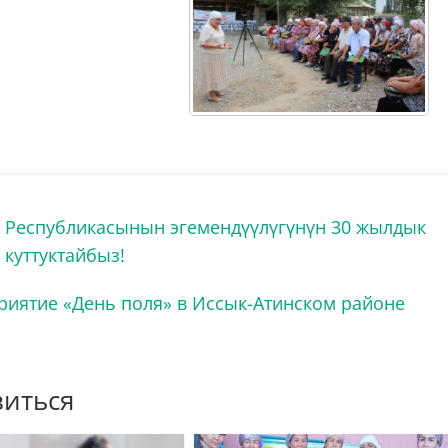
 Республикасынын эгемендүүлүгүнүн 30 жылдык
куттуктайбыз!
иятие «День поля» в Иссык-Атинском районе
виться