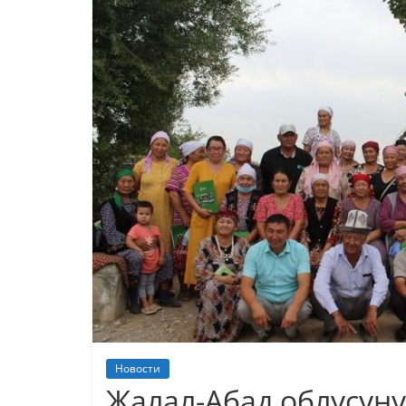
Новости
Жалал-Абад облусун