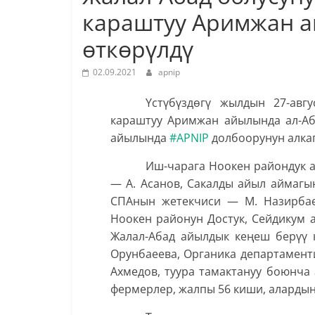
караштуу Аримжан а
ѳткѳрүлдү
02.09.2021
apnip
Үстүбүздѳгү жылдын 27-авг
караштуу Аримжан айылында ал-Аб
айылында
#APNIP
долбоорунун алкаг
Иш-чарага Ноокен райондук а
— А. Асанов, Сакалды айыл аймагы
СПАнын жетекчиси — М. Назирбае
Ноокен районун Достук, Сейдикум 
Жалал-Абад айылдык кеңеш берүү 
Орунбаеева, Органика департамент
Ахмедов, туура тамактануу боюнча
фермерлер, жалпы 56 киши, алардын