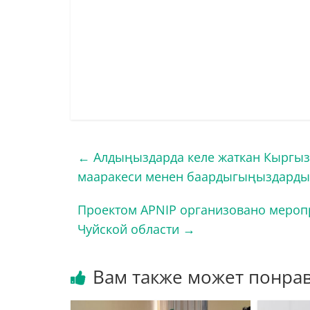
←
Алдыңыздарда келе жаткан Кыргыз
мааракеси менен баардыгыңыздарды 
Проектом APNIP организовано меропр
Чуйской области
→
Вам также может понра