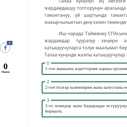
Талаа күнүнүн эң негизги
жардамдашуу топторунун арасында
тамактануу, үй шартында тамакт
жакырчылыктын деңгээлин тѳмѳндѳт
Иш-чарада Таймѳнкү СПАсыны
жардамдар тууралуу кеңири а
0
катышуучуларга толук маалымат бер
Талаа күнүндѳ жалпы катышуучулар 
0
1-топ жашылча илдеттерине каршы органик
Shares
2-топ болгар калемпирин жана капустаны 
3-то помидор жана бадыраңды ѳстүрүүнү
беришти.