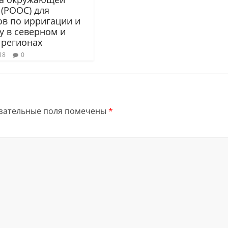
 (РООС) для
ов по ирригации и
у в северном и
регионах
18
0
зательные поля помечены
*