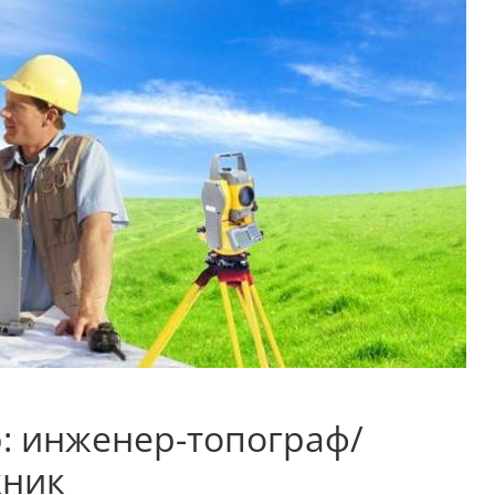
: инженер-топограф/
жник